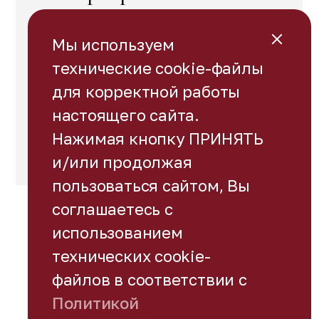
дайджест за первое
полугодие 2026 г.:
Мы используем
"Главное за полгода
технические cookie-файлы
в корпоративном праве"
для корректной работы
(
https://pravo.ru/story/264323/
)
настоящего сайта.
Право.ру
Нажимая кнопку ПРИНЯТЬ
2026
и/или продолжая
пользоваться сайтом, Вы
соглашаетесь с
использованием
технических cookie-
файлов в соответствии с
© LGS Legal Services, 2026
Политика конфиденциальности
Политикой